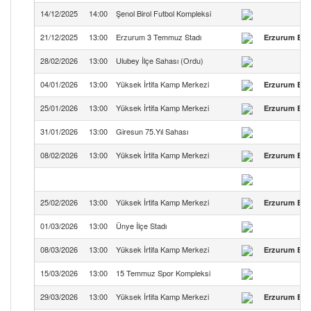
14/12/2025
14:00
Şenol Birol Futbol Kompleksi
21/12/2025
13:00
Erzurum 3 Temmuz Stadı
Erzurum Büy
28/02/2026
13:00
Ulubey İlçe Sahası (Ordu)
04/01/2026
13:00
Yüksek İrtifa Kamp Merkezi
Erzurum Büy
25/01/2026
13:00
Yüksek İrtifa Kamp Merkezi
Erzurum Büy
31/01/2026
13:00
Giresun 75.Yıl Sahası
08/02/2026
13:00
Yüksek İrtifa Kamp Merkezi
Erzurum Büy
25/02/2026
13:00
Yüksek İrtifa Kamp Merkezi
Erzurum Büy
01/03/2026
13:00
Ünye İlçe Stadı
08/03/2026
13:00
Yüksek İrtifa Kamp Merkezi
Erzurum Büy
15/03/2026
13:00
15 Temmuz Spor Kompleksi
29/03/2026
13:00
Yüksek İrtifa Kamp Merkezi
Erzurum Büy