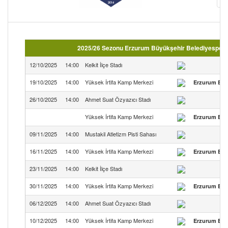
2025/26 Sezonu Erzurum Büyükşehir Belediyespor m
12/10/2025
14:00
Kelkit İlçe Stadı
19/10/2025
14:00
Yüksek İrtifa Kamp Merkezi
Erzurum Büy
26/10/2025
14:00
Ahmet Suat Özyazıcı Stadı
Yüksek İrtifa Kamp Merkezi
Erzurum Büy
09/11/2025
14:00
Mustakil Atletizm Pisti Sahası
16/11/2025
14:00
Yüksek İrtifa Kamp Merkezi
Erzurum Büy
23/11/2025
14:00
Kelkit İlçe Stadı
30/11/2025
14:00
Yüksek İrtifa Kamp Merkezi
Erzurum Büy
06/12/2025
14:00
Ahmet Suat Özyazıcı Stadı
10/12/2025
14:00
Yüksek İrtifa Kamp Merkezi
Erzurum Büy