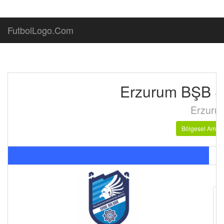
FutbolLogo.Com
Erzurum BŞB S
Erzuru
Bölgesel Amatö