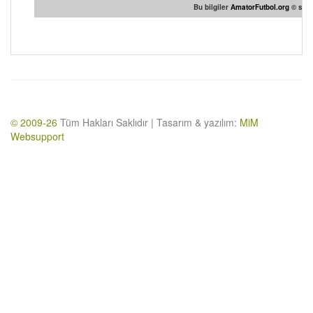
Bu bilgiler
AmatorFutbol.org
© sites
© 2009-26
Tüm Hakları Saklıdır | Tasarım & yazılım:
MiM
Websupport