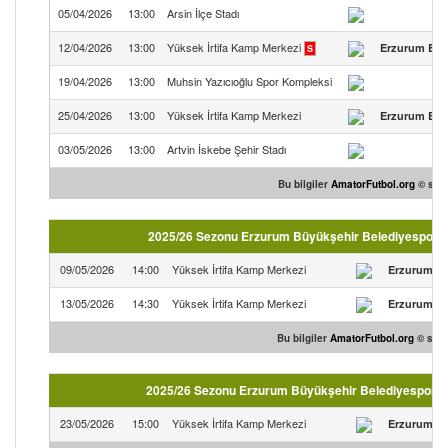
05/04/2026
13:00
Arsin İlçe Stadı
12/04/2026
13:00
Yüksek İrtifa Kamp Merkezi
Erzurum Büy
S
19/04/2026
13:00
Muhsin Yazıcıoğlu Spor Kompleksi
25/04/2026
13:00
Yüksek İrtifa Kamp Merkezi
Erzurum Büy
03/05/2026
13:00
Artvin İskebe Şehir Stadı
Bu bilgiler
AmatorFutbol.org
© site
2025/26 Sezonu Erzurum Büyükşehir Belediyespor ma
09/05/2026
14:00
Yüksek İrtifa Kamp Merkezi
Erzurum Bü
13/05/2026
14:30
Yüksek İrtifa Kamp Merkezi
Erzurum Bü
Bu bilgiler
AmatorFutbol.org
© sites
2025/26 Sezonu Erzurum Büyükşehir Belediyespor ma
23/05/2026
15:00
Yüksek İrtifa Kamp Merkezi
Erzurum Bü