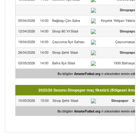
Sinopspor
05/04/2026
14:00
Bağbaşı Çim Saha
Kırşehir Yetişen Yıldızlar
12/04/2026
14:00
Sinop 80.Yıl Stadı
Sinopspor
19/04/2026
14:00
Çaycuma İlçe Sahası
Çaycumaspor
26/04/2026
14:00
Sinop Şehir Stadı
Sinopspor
03/05/2026
14:00
Bafra İlçe Stadı
1930 Bafraspor
Bu bilgiler
AmatorFutbol.org
© sitesinden temin edilmiş
2025/26 Sezonu Sinopspor maç fikstürü (Bölgesel Amatör
10/05/2026
15:00
Sinop Şehir Stadı
Sinopspor
2-0
Bu bilgiler
AmatorFutbol.org
© sitesinden temin edilmiş