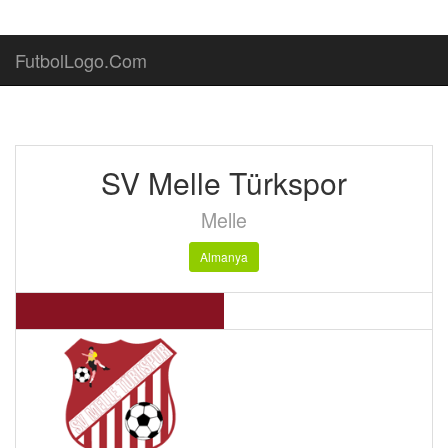
FutbolLogo.Com
SV Melle Türkspor
Melle
Almanya