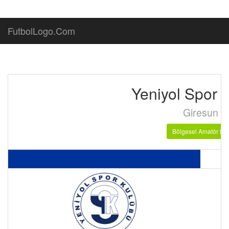
FutbolLogo.Com
Yeniyol Spor 
Giresun
Bölgesel Amatör Lig