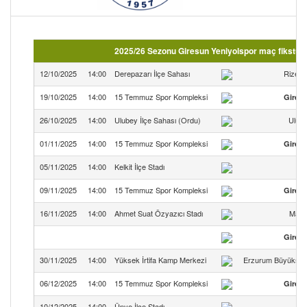
2025/26 Sezonu Giresun Yeniyolspor maç fikstürü
12/10/2025
14:00
Derepazarı İlçe Sahası
Rize A
19/10/2025
14:00
15 Temmuz Spor Kompleksi
Giresu
26/10/2025
14:00
Ulubey İlçe Sahası (Ordu)
Ulube
01/11/2025
14:00
15 Temmuz Spor Kompleksi
Giresu
05/11/2025
14:00
Kelkit İlçe Stadı
09/11/2025
14:00
15 Temmuz Spor Kompleksi
Giresu
16/11/2025
14:00
Ahmet Suat Özyazıcı Stadı
Maçk
Giresu
30/11/2025
14:00
Yüksek İrtifa Kamp Merkezi
Erzurum Büyükşehi
06/12/2025
14:00
15 Temmuz Spor Kompleksi
Giresu
10/12/2025
14:00
Ünye İlçe Stadı
Ü