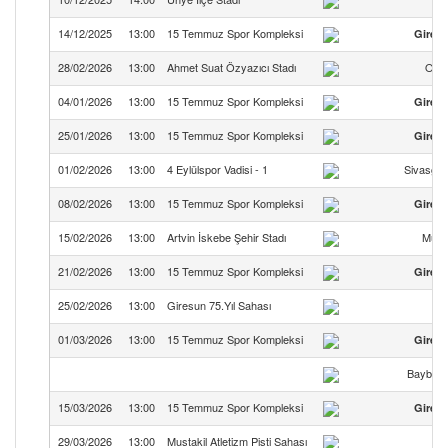
14/12/2025
13:00
15 Temmuz Spor Kompleksi
Giresu
28/02/2026
13:00
Ahmet Suat Özyazıcı Stadı
Orta
04/01/2026
13:00
15 Temmuz Spor Kompleksi
Giresu
25/01/2026
13:00
15 Temmuz Spor Kompleksi
Giresu
01/02/2026
13:00
4 Eylülspor Vadisi - 1
Sivasgüc
08/02/2026
13:00
15 Temmuz Spor Kompleksi
Giresu
15/02/2026
13:00
Artvin İskebe Şehir Stadı
Murg
21/02/2026
13:00
15 Temmuz Spor Kompleksi
Giresu
25/02/2026
13:00
Giresun 75.Yıl Sahası
01/03/2026
13:00
15 Temmuz Spor Kompleksi
Giresu
Bayburt
15/03/2026
13:00
15 Temmuz Spor Kompleksi
Giresu
29/03/2026
13:00
Mustakil Atletizm Pisti Sahası