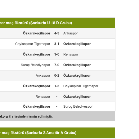
or maç fikstürü (Şanlıurfa U 18 D Grubu)
Ankaspor
Özkarakeçilispor
4-3
Ceylanpınar Tigemspor
3-1
Özkarakeçilispor
Rehaspor
Özkarakeçilispor
1-0
Suruç Belediyespor
7-0
Özkarakeçilispor
Ankaspor
0-2
Özkarakeçilispor
Ceylanpınar Tigemspor
Özkarakeçilispor
1-3
Rehaspor
-
Özkarakeçilispor
Suruç Belediyespor
Özkarakeçilispor
-
l.org
© sitesinden temin edilmiştir.
 maç fikstürü (Şanlıurfa 2.Amatör A Grubu)