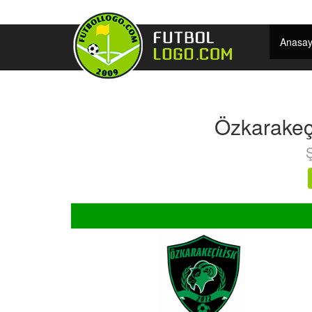
Anasay
Özkarakeç
Ş