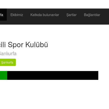
fa
Ekibimiz
Katkıda bulunanlar
Şartlar
Bağlantılar
ili Spor Kulübü
anlıurfa
Şanlıurfa