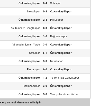
Sefaspor
Özkarakeçilispor
0-4
Nevalispor
0-3
Özkarakeçilispor
Pirsusspor
Özkarakeçilispor
2-4
15 Temmuz Gençlikspor
8-3
Özkarakeçilispor
Bağmancıspor
Özkarakeçilispor
1-6
Viranşehir İdman Yurdu
3-0
Özkarakeçilispor
Sefaspor
5-1
Özkarakeçilispor
Nevalispor
Özkarakeçilispor
3-0
Pirsusspor
6-0
Özkarakeçilispor
15 Temmuz Gençlikspor
Özkarakeçilispor
1-2
Bağmancıspor
3-0
Özkarakeçilispor
Viranşehir İdman Yurdu
Özkarakeçilispor
3-0
l.org
© sitesinden temin edilmiştir.