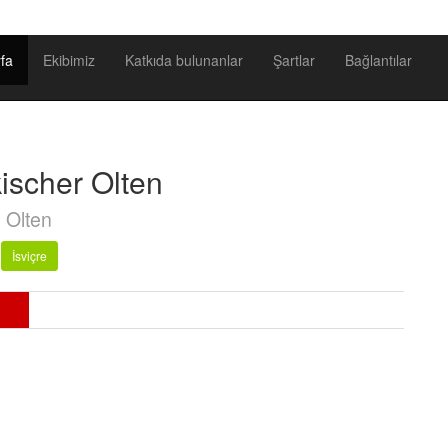
fa
Ekibimiz
Katkıda bulunanlar
Şartlar
Bağlantılar
ischer Olten
Olten
İsviçre