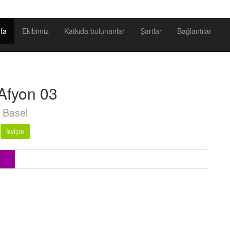
fa
Ekibimiz
Katkıda bulunanlar
Şartlar
Bağlantılar
Afyon 03
Basel
İsviçre