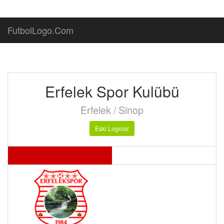
FutbolLogo.Com
Erfelek Spor Kulübü
Erfelek / Sinop
Eski Logolar