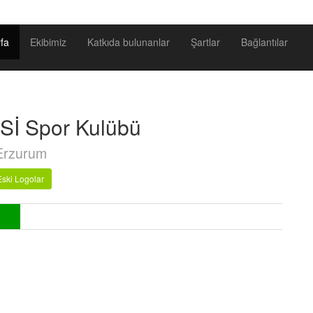
fa
Ekibimiz
Katkıda bulunanlar
Şartlar
Bağlantılar
Sİ Spor Kulübü
Erzurum
Eski Logolar