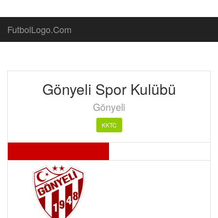
FutbolLogo.Com
Gönyeli Spor Kulübü
Gönyeli
KKTC