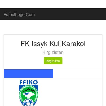
FutbolLogo.Com
FK Issyk Kul Karakol
Kırgızistan
Kırgızistan