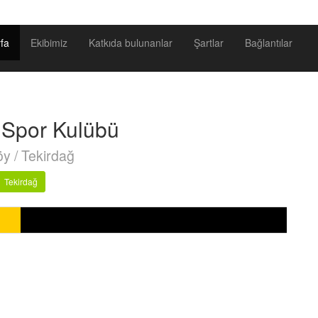
fa
Ekibimiz
Katkıda bulunanlar
Şartlar
Bağlantılar
 Spor Kulübü
y / Tekirdağ
Tekirdağ