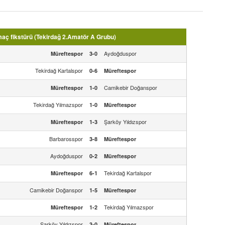
aç fikstürü (Tekirdağ 2.Amatör A Grubu)
Aydoğduspor
Müreftespor
3-0
Tekirdağ Kartalspor
0-6
Müreftespor
Camikebir Doğanspor
Müreftespor
1-0
Tekirdağ Yılmazspor
1-0
Müreftespor
Şarköy Yıldızspor
Müreftespor
1-3
Barbarosspor
3-8
Müreftespor
Aydoğduspor
0-2
Müreftespor
Tekirdağ Kartalspor
Müreftespor
6-1
Camikebir Doğanspor
1-5
Müreftespor
Tekirdağ Yılmazspor
Müreftespor
1-2
Şarköy Yıldızspor
3-0
Müreftespor