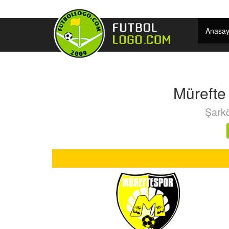
Anasay
Mürefte
Şarkö