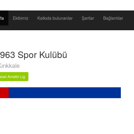
fa
Ekibimiz
Katkıda bulunanlar
Şartlar
Bağlantılar
1963 Spor Kulübü
Kırıkkale
esel Amatör Lig