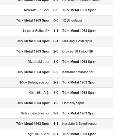
Kırıkkale FK Spor
0-0
Türk Metal 1963 Spor
12 Bingölspor
Türk Metal 1963 Spor
0-0
Kırşehir Futbol SK
1-1
Türk Metal 1963 Spor
Mazıdağı Fosfatspor
Türk Metal 1963 Spor
0-1
Erciyes 38 Futbol SK
Türk Metal 1963 Spor
2-0
Diyarbekirspor
1-0
Türk Metal 1963 Spor
Kahramanmaraşspor
Türk Metal 1963 Spor
0-2
Niğde Belediyesispor
2-2
Türk Metal 1963 Spor
Kilis 1984 A.Ş.
3-0
Türk Metal 1963 Spor
Osmaniyespor
Türk Metal 1963 Spor
1-2
Silifke Belediyespor
3-2
Türk Metal 1963 Spor
Karaköprü Belediyespor
Türk Metal 1963 Spor
1-1
Ağrı 1970 Spor
8-1
Türk Metal 1963 Spor