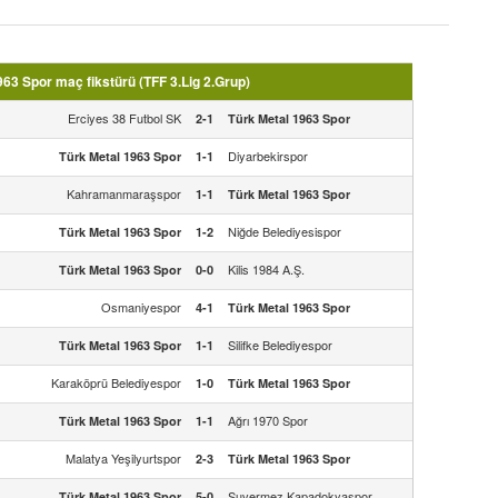
63 Spor maç fikstürü (TFF 3.Lig 2.Grup)
Erciyes 38 Futbol SK
2-1
Türk Metal 1963 Spor
Diyarbekirspor
Türk Metal 1963 Spor
1-1
Kahramanmaraşspor
1-1
Türk Metal 1963 Spor
Niğde Belediyesispor
Türk Metal 1963 Spor
1-2
Kilis 1984 A.Ş.
Türk Metal 1963 Spor
0-0
Osmaniyespor
4-1
Türk Metal 1963 Spor
Silifke Belediyespor
Türk Metal 1963 Spor
1-1
Karaköprü Belediyespor
1-0
Türk Metal 1963 Spor
Ağrı 1970 Spor
Türk Metal 1963 Spor
1-1
Malatya Yeşilyurtspor
2-3
Türk Metal 1963 Spor
Suvermez Kapadokyaspor
Türk Metal 1963 Spor
5-0