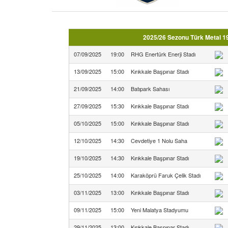
2025/26 Sezonu Türk Metal 19
07/09/2025
19:00
RHG Enertürk Enerji Stadı
13/09/2025
15:00
Kırıkkale Başpınar Stadı
21/09/2025
14:00
Batıpark Sahası
27/09/2025
15:30
Kırıkkale Başpınar Stadı
05/10/2025
15:00
Kırıkkale Başpınar Stadı
12/10/2025
14:30
Cevdetiye 1 Nolu Saha
19/10/2025
14:30
Kırıkkale Başpınar Stadı
25/10/2025
14:00
Karaköprü Faruk Çelik Stadı
03/11/2025
13:00
Kırıkkale Başpınar Stadı
09/11/2025
15:00
Yeni Malatya Stadyumu
29/11/2025
13:00
Kırıkkale Başpınar Stadı