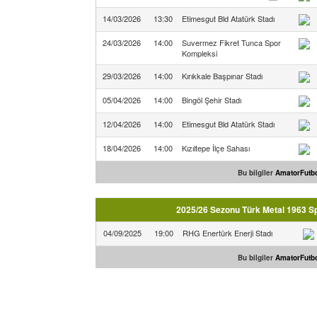
14/03/2026
13:30
Etimesgut Bld Atatürk Stadı
24/03/2026
14:00
Suvermez Fikret Tunca Spor
Kompleksi
29/03/2026
14:00
Kırıkkale Başpınar Stadı
05/04/2026
14:00
Bingöl Şehir Stadı
12/04/2026
14:00
Etimesgut Bld Atatürk Stadı
18/04/2026
14:00
Kızıltepe İlçe Sahası
Bu bilgiler
AmatorFutbo
2025/26 Sezonu Türk Metal 1963 Spo
04/09/2025
19:00
RHG Enertürk Enerji Stadı
Bu bilgiler
AmatorFutbo