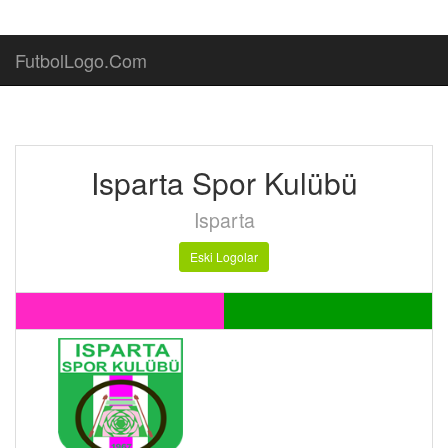
FutbolLogo.Com
Isparta Spor Kulübü
Isparta
Eski Logolar