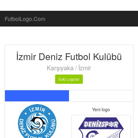
FutbolLogo.Com
İzmir Deniz Futbol Kulübü
Karşıyaka / İzmir
Eski Logolar
Yeni logo