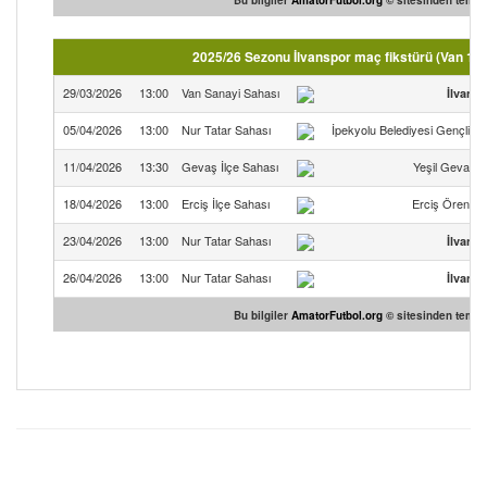
Bu bilgiler
AmatorFutbol.org
© sitesinden temin 
2025/26 Sezonu İlvanspor maç fikstürü (Van 1.A
29/03/2026
13:00
Van Sanayi Sahası
İlvans
05/04/2026
13:00
Nur Tatar Sahası
İpekyolu Belediyesi Gençliks
11/04/2026
13:30
Gevaş İlçe Sahası
Yeşil Gevaşs
18/04/2026
13:00
Erciş İlçe Sahası
Erciş Örenes
23/04/2026
13:00
Nur Tatar Sahası
İlvans
26/04/2026
13:00
Nur Tatar Sahası
İlvans
Bu bilgiler
AmatorFutbol.org
© sitesinden temin 