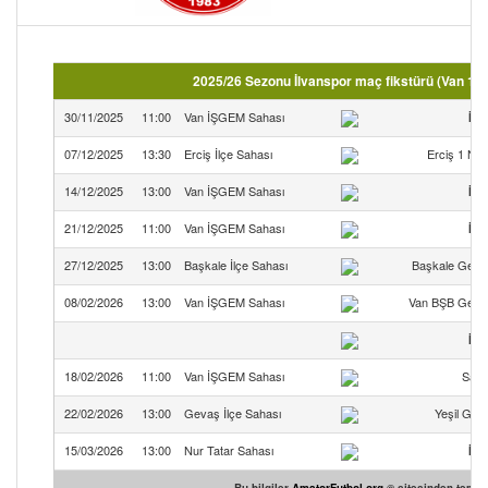
2025/26 Sezonu İlvanspor maç fikstürü (Van 1.
30/11/2025
11:00
Van İŞGEM Sahası
İlv
07/12/2025
13:30
Erciş İlçe Sahası
Erciş 1 Ni
14/12/2025
13:00
Van İŞGEM Sahası
İlv
21/12/2025
11:00
Van İŞGEM Sahası
İlv
27/12/2025
13:00
Başkale İlçe Sahası
Başkale Gençl
08/02/2026
13:00
Van İŞGEM Sahası
Van BŞB Gençl
İlv
18/02/2026
11:00
Van İŞGEM Sahası
Sard
22/02/2026
13:00
Gevaş İlçe Sahası
Yeşil Gev
15/03/2026
13:00
Nur Tatar Sahası
İlv