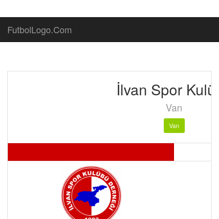
FutbolLogo.Com
İlvan Spor Kulü
Van
Van