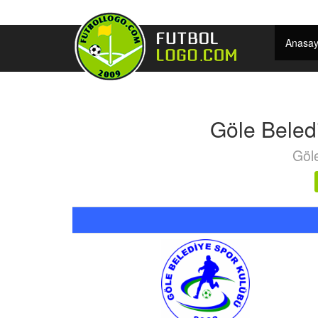
Anasay
Göle Beled
Göl