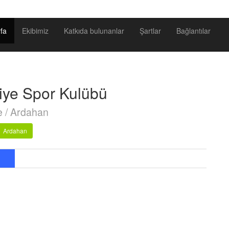
fa
Ekibimiz
Katkıda bulunanlar
Şartlar
Bağlantılar
iye Spor Kulübü
e / Ardahan
Ardahan