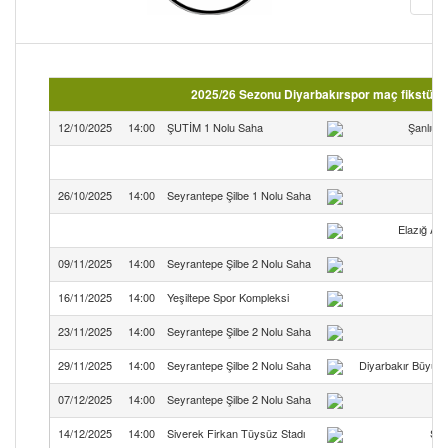
2025/26 Sezonu Diyarbakırspor maç fikstürü 
12/10/2025
14:00
ŞUTİM 1 Nolu Saha
Şanlıurf
26/10/2025
14:00
Seyrantepe Şilbe 1 Nolu Saha
Elazığ Ak
09/11/2025
14:00
Seyrantepe Şilbe 2 Nolu Saha
16/11/2025
14:00
Yeşiltepe Spor Kompleksi
23/11/2025
14:00
Seyrantepe Şilbe 2 Nolu Saha
29/11/2025
14:00
Seyrantepe Şilbe 2 Nolu Saha
Diyarbakır Büyükş
07/12/2025
14:00
Seyrantepe Şilbe 2 Nolu Saha
14/12/2025
14:00
Siverek Firkan Tüysüz Stadı
Siv