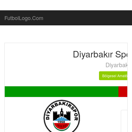
FutbolLogo.Com
Diyarbakır Spo
Diyarbakır
Bölgesel Amatör L