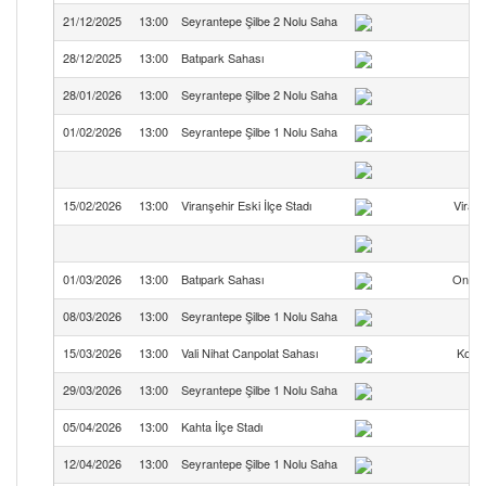
21/12/2025
13:00
Seyrantepe Şilbe 2 Nolu Saha
28/12/2025
13:00
Batıpark Sahası
28/01/2026
13:00
Seyrantepe Şilbe 2 Nolu Saha
01/02/2026
13:00
Seyrantepe Şilbe 1 Nolu Saha
15/02/2026
13:00
Viranşehir Eski İlçe Stadı
Viranş
01/03/2026
13:00
Batıpark Sahası
Oniki
08/03/2026
13:00
Seyrantepe Şilbe 1 Nolu Saha
15/03/2026
13:00
Vali Nihat Canpolat Sahası
Koca
29/03/2026
13:00
Seyrantepe Şilbe 1 Nolu Saha
05/04/2026
13:00
Kahta İlçe Stadı
12/04/2026
13:00
Seyrantepe Şilbe 1 Nolu Saha