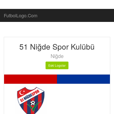
FutbolLogo.Com
51 Niğde Spor Kulübü
Niğde
Eski Logolar