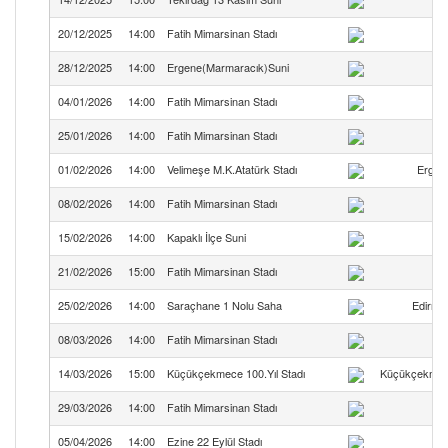
20/12/2025
14:00
Fatih Mimarsinan Stadı
28/12/2025
14:00
Ergene(Marmaracık)Suni
04/01/2026
14:00
Fatih Mimarsinan Stadı
25/01/2026
14:00
Fatih Mimarsinan Stadı
01/02/2026
14:00
Velimeşe M.K.Atatürk Stadı
Ergen
08/02/2026
14:00
Fatih Mimarsinan Stadı
15/02/2026
14:00
Kapaklı İlçe Suni
21/02/2026
15:00
Fatih Mimarsinan Stadı
25/02/2026
14:00
Saraçhane 1 Nolu Saha
Edirne 
08/03/2026
14:00
Fatih Mimarsinan Stadı
14/03/2026
15:00
Küçükçekmece 100.Yıl Stadı
Küçükçekmec
29/03/2026
14:00
Fatih Mimarsinan Stadı
05/04/2026
14:00
Ezine 22 Eylül Stadı