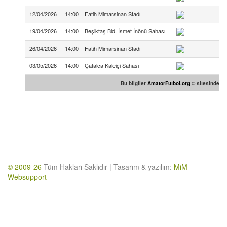
12/04/2026
14:00
Fatih Mimarsinan Stadı
19/04/2026
14:00
Beşiktaş Bld. İsmet İnönü Sahası
Le
26/04/2026
14:00
Fatih Mimarsinan Stadı
03/05/2026
14:00
Çatalca Kaleiçi Sahası
Bu bilgiler
AmatorFutbol.org
© sitesinden te
© 2009-26
Tüm Hakları Saklıdır | Tasarım & yazılım:
MiM
Websupport