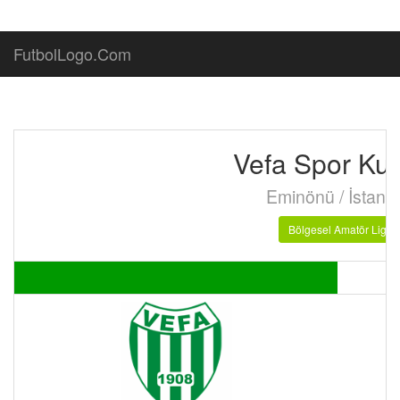
FutbolLogo.Com
Vefa Spor Ku
Eminönü / İstanb
Bölgesel Amatör Lig