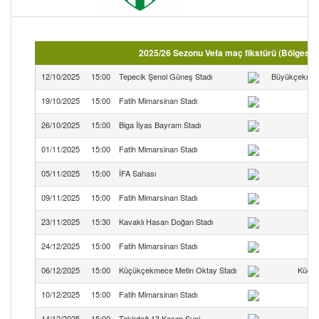
2025/26 Sezonu Vefa maç fikstürü (Bölgesel
12/10/2025
15:00
Tepecik Şenol Güneş Stadı
Büyükçekmec
19/10/2025
15:00
Fatih Mimarsinan Stadı
26/10/2025
15:00
Biga İlyas Bayram Stadı
01/11/2025
15:00
Fatih Mimarsinan Stadı
05/11/2025
15:00
İFA Sahası
09/11/2025
15:00
Fatih Mimarsinan Stadı
23/11/2025
15:30
Kavaklı Hasan Doğan Stadı
24/12/2025
15:00
Fatih Mimarsinan Stadı
06/12/2025
15:00
Küçükçekmece Metin Oktay Stadı
Küçük
10/12/2025
15:00
Fatih Mimarsinan Stadı
14/12/2025
15:00
Tekirdağ 13 Kasım Suni