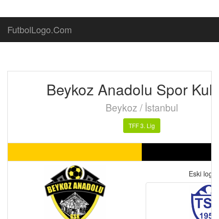
FutbolLogo.Com
Beykoz Anadolu Spor Kul
Beykoz / İstanbul
TFF 3. Lig
Eski logo(