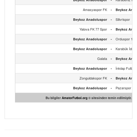
Amasyaspor FK
-
Beykoz Anad
Silivrispor
Beykoz Anadoluspor
-
Yalova FK 77 Spor
-
Beykoz Anad
Orduspor 196
Beykoz Anadoluspor
-
Karabük İdma
Beykoz Anadoluspor
-
Galata
-
Beykoz Anad
İnkılap Futbol
Beykoz Anadoluspor
-
Zonguldakspor FK
-
Beykoz Anad
Pazarspor
Beykoz Anadoluspor
-
Bu bilgiler
AmatorFutbol.org
© sitesinden temin edilmiştir.