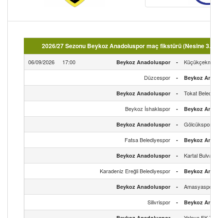
2026/27 Sezonu Beykoz Anadoluspor maç fikstürü (Nesine 3.Lig
06/09/2026
17:00
Küçükçekmece
Beykoz Anadoluspor
-
Düzcespor
-
Beykoz Anad
Tokat Belediy
Beykoz Anadoluspor
-
Beykoz İshaklıspor
-
Beykoz Anad
Gölcükspor
Beykoz Anadoluspor
-
Fatsa Belediyespor
-
Beykoz Anad
Kartal Bulvars
Beykoz Anadoluspor
-
Karadeniz Ereğli Belediyespor
-
Beykoz Anad
Amasyaspor 
Beykoz Anadoluspor
-
Silivrispor
-
Beykoz Anad
Yalova FK 77 
Beykoz Anadoluspor
-