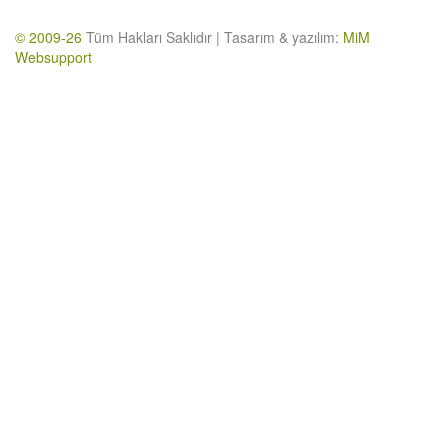
© 2009-26
Tüm Hakları Saklıdır | Tasarım & yazılım:
MiM
Websupport