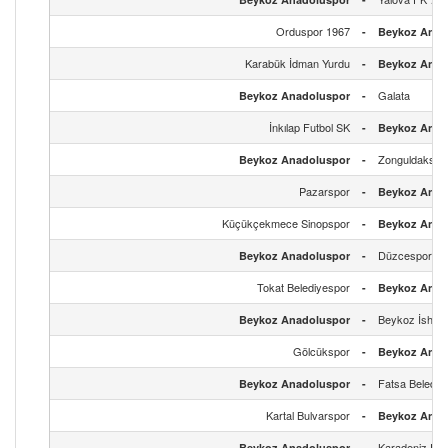
Orduspor 1967
-
Beykoz Anad
Karabük İdman Yurdu
-
Beykoz Anad
Galata
Beykoz Anadoluspor
-
İnkılap Futbol SK
-
Beykoz Anad
Zonguldakspo
Beykoz Anadoluspor
-
Pazarspor
-
Beykoz Anad
Küçükçekmece Sinopspor
-
Beykoz Anad
Düzcespor
Beykoz Anadoluspor
-
Tokat Belediyespor
-
Beykoz Anad
Beykoz İshakl
Beykoz Anadoluspor
-
Gölcükspor
-
Beykoz Anad
Fatsa Belediy
Beykoz Anadoluspor
-
Kartal Bulvarspor
-
Beykoz Anad
Karadeniz Ereğ
Beykoz Anadoluspor
-