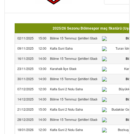
2025/26 Sezonu Bölmespor maç fikstürü (Uşak
02/11/2025
15:00
Bölme 15 Temmuz Şehitleri Stadı
Bölm
09/11/2025
12:00
Kalfa Suni Saha
Turan İdman
16/11/2025
14:00
Bölme 15 Temmuz Şehitleri Stadı
Bölm
23/11/2025
13:00
Karahallı İlçe Stadı
Karaha
30/11/2025
14:00
Bölme 15 Temmuz Şehitleri Stadı
Bölm
07/12/2025
12:00
Kalfa Suni 2 Nolu Saha
Büyükkaya
14/12/2025
14:00
Bölme 15 Temmuz Şehitleri Stadı
Bölm
21/12/2025
15:00
Kalfa Suni 2 Nolu Saha
Budaklar Gençl
28/12/2025
14:00
Bölme 15 Temmuz Şehitleri Stadı
Bölm
18/01/2026
12:00
Kalfa Suni 2 Nolu Saha
Bozkuş St