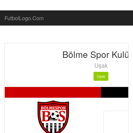
FutbolLogo.Com
Bölme Spor Kulü
Uşak
Uşak