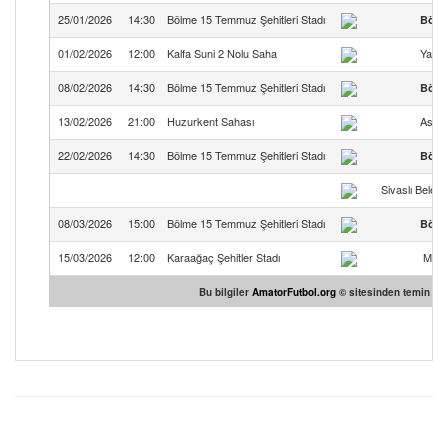
25/01/2026
14:30
Bölme 15 Temmuz Şehitleri Stadı
Bölm
01/02/2026
12:00
Kalfa Suni 2 Nolu Saha
Yayal
08/02/2026
14:30
Bölme 15 Temmuz Şehitleri Stadı
Bölm
13/02/2026
21:00
Huzurkent Sahası
Asil 
22/02/2026
14:30
Bölme 15 Temmuz Şehitleri Stadı
Bölm
Sivaslı Beled
08/03/2026
15:00
Bölme 15 Temmuz Şehitleri Stadı
Bölm
15/03/2026
12:00
Karaağaç Şehitler Stadı
Mend
Bu bilgiler
AmatorFutbol.org
© sitesinden temin edil