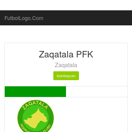
FutbolLogo.Com
Zaqatala PFK
Zaqatala
Azerbaycan