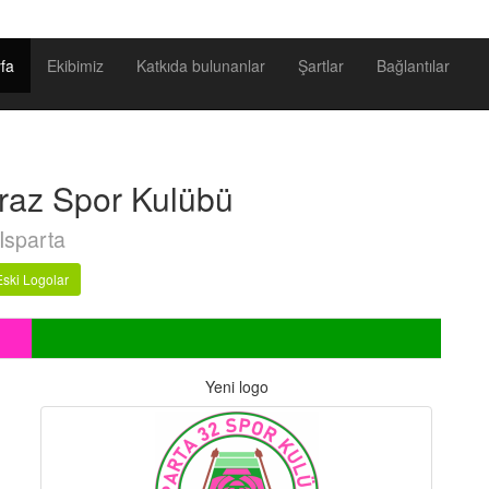
fa
Ekibimiz
Katkıda bulunanlar
Şartlar
Bağlantılar
vraz Spor Kulübü
Isparta
Eski Logolar
Yeni logo