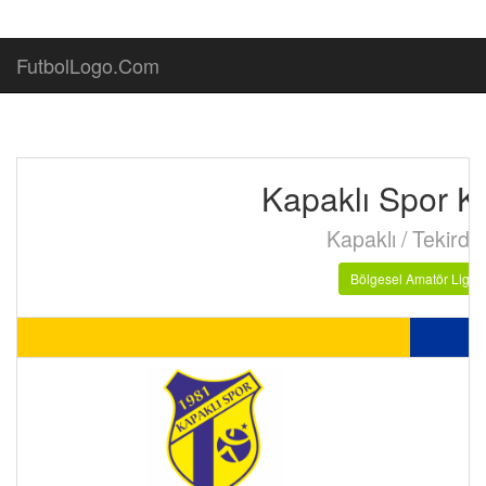
FutbolLogo.Com
Kapaklı Spor K
Kapaklı / Tekirda
Bölgesel Amatör Lig