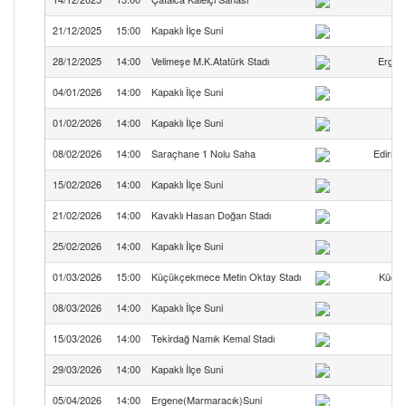
21/12/2025
15:00
Kapaklı İlçe Suni
28/12/2025
14:00
Velimeşe M.K.Atatürk Stadı
Ergen
04/01/2026
14:00
Kapaklı İlçe Suni
01/02/2026
14:00
Kapaklı İlçe Suni
08/02/2026
14:00
Saraçhane 1 Nolu Saha
Edirne 
15/02/2026
14:00
Kapaklı İlçe Suni
21/02/2026
14:00
Kavaklı Hasan Doğan Stadı
25/02/2026
14:00
Kapaklı İlçe Suni
01/03/2026
15:00
Küçükçekmece Metin Oktay Stadı
Küçük
08/03/2026
14:00
Kapaklı İlçe Suni
15/03/2026
14:00
Tekirdağ Namık Kemal Stadı
29/03/2026
14:00
Kapaklı İlçe Suni
05/04/2026
14:00
Ergene(Marmaracık)Suni