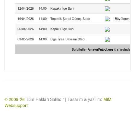
12/04/2026
14:00
Kapaklı İlçe Suni
19/04/2026
14:00
Tepecik Şenol Güneş Stadı
Büyükçekmec
26/04/2026
14:00
Kapaklı İlçe Suni
03/05/2026
14:00
Biga İlyas Bayram Stadı
Bu bilgiler
AmatorFutbol.org
© sitesinden te
© 2009-26
Tüm Hakları Saklıdır | Tasarım & yazılım:
MiM
Websupport