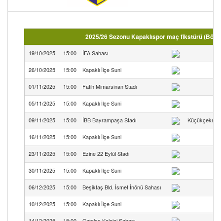
2025/26 Sezonu Kapaklıspor maç fikstürü (Bölge
19/10/2025
15:00
İFA Sahası
26/10/2025
15:00
Kapaklı İlçe Suni
01/11/2025
15:00
Fatih Mimarsinan Stadı
05/11/2025
15:00
Kapaklı İlçe Suni
09/11/2025
15:00
İBB Bayrampaşa Stadı
Küçükçekmec
16/11/2025
15:00
Kapaklı İlçe Suni
23/11/2025
15:00
Ezine 22 Eylül Stadı
30/11/2025
15:00
Kapaklı İlçe Suni
06/12/2025
15:00
Beşiktaş Bld. İsmet İnönü Sahası
Le
10/12/2025
15:00
Kapaklı İlçe Suni
14/12/2025
15:00
Çatalca Kaleiçi Sahası