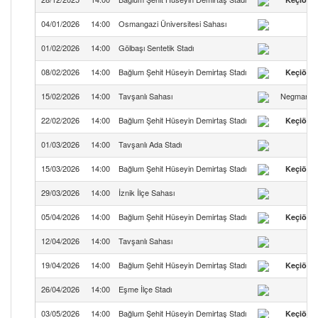
04/01/2026
14:00
Osmangazi Üniversitesi Sahası
01/02/2026
14:00
Gölbaşı Sentetik Stadı
08/02/2026
14:00
Bağlum Şehit Hüseyin Demirtaş Stadı
Keçiöre
15/02/2026
14:00
Tavşanlı Sahası
Negmar Tav
22/02/2026
14:00
Bağlum Şehit Hüseyin Demirtaş Stadı
Keçiöre
01/03/2026
14:00
Tavşanlı Ada Stadı
TKİ
15/03/2026
14:00
Bağlum Şehit Hüseyin Demirtaş Stadı
Keçiöre
29/03/2026
14:00
İznik İlçe Sahası
05/04/2026
14:00
Bağlum Şehit Hüseyin Demirtaş Stadı
Keçiöre
12/04/2026
14:00
Tavşanlı Sahası
19/04/2026
14:00
Bağlum Şehit Hüseyin Demirtaş Stadı
Keçiöre
26/04/2026
14:00
Eşme İlçe Stadı
03/05/2026
14:00
Bağlum Şehit Hüseyin Demirtaş Stadı
Keçiöre