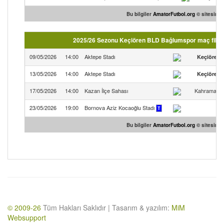
Bu bilgiler
AmatorFutbol.org
© sitesinden
2025/26 Sezonu Keçiören BLD Bağlumspor maç fikstü
09/05/2026
14:00
Aktepe Stadı
Keçiören
13/05/2026
14:00
Aktepe Stadı
Keçiören
17/05/2026
14:00
Kazan İlçe Sahası
Kahramanka
23/05/2026
19:00
Bornova Aziz Kocaoğlu Stadı
T
Bu bilgiler
AmatorFutbol.org
© sitesinden
© 2009-26
Tüm Hakları Saklıdır | Tasarım & yazılım:
MiM
Websupport