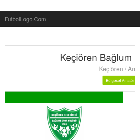
FutbolLogo.Com
Keçiören Bağlum S
Keçiören / Ank
Bölgesel Amatör Li