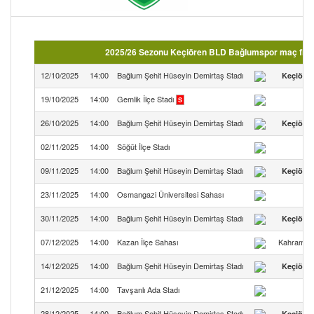
2025/26 Sezonu Keçiören BLD Bağlumspor maç fikst
12/10/2025
14:00
Bağlum Şehit Hüseyin Demirtaş Stadı
Keçiöre
19/10/2025
14:00
Gemlik İlçe Stadı
S
26/10/2025
14:00
Bağlum Şehit Hüseyin Demirtaş Stadı
Keçiöre
02/11/2025
14:00
Söğüt İlçe Stadı
09/11/2025
14:00
Bağlum Şehit Hüseyin Demirtaş Stadı
Keçiöre
23/11/2025
14:00
Osmangazi Üniversitesi Sahası
30/11/2025
14:00
Bağlum Şehit Hüseyin Demirtaş Stadı
Keçiöre
07/12/2025
14:00
Kazan İlçe Sahası
Kahramank
14/12/2025
14:00
Bağlum Şehit Hüseyin Demirtaş Stadı
Keçiöre
21/12/2025
14:00
Tavşanlı Ada Stadı
T
28/12/2025
14:00
Bağlum Şehit Hüseyin Demirtaş Stadı
Keçiöre