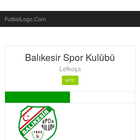
FutbolLogo.Com
Balıkesir Spor Kulübü
Lefkoşa
KKTC