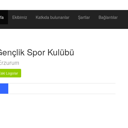
fa
Ekibimiz
Katkıda bulunanlar
Şartlar
Bağlantılar
ençlik Spor Kulübü
Erzurum
Eski Logolar