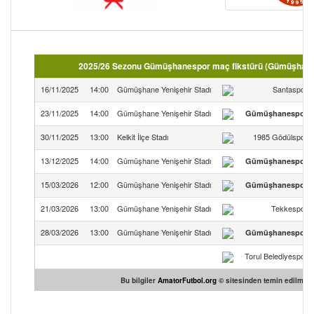
2025/26 Sezonu Gümüşhanespor maç fikstürü (Gümüşhane
16/11/2025
14:00
Gümüşhane Yenişehir Stadı
Santaspor
23/11/2025
14:00
Gümüşhane Yenişehir Stadı
Gümüşhanespor
30/11/2025
13:00
Kelkit İlçe Stadı
1985 Gödülspor
13/12/2025
14:00
Gümüşhane Yenişehir Stadı
Gümüşhanespor
15/03/2026
12:00
Gümüşhane Yenişehir Stadı
Gümüşhanespor
21/03/2026
13:00
Gümüşhane Yenişehir Stadı
Tekkespor
28/03/2026
13:00
Gümüşhane Yenişehir Stadı
Gümüşhanespor
Torul Belediyespor
Bu bilgiler
AmatorFutbol.org
© sitesinden temin edilmişti