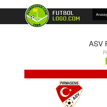
Anasay
ASV 
P