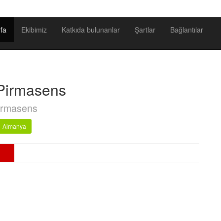
fa
Ekibimiz
Katkıda bulunanlar
Şartlar
Bağlantılar
Pirmasens
irmasens
Almanya