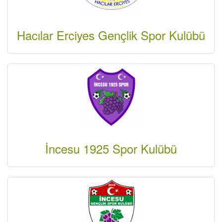
Hacılar Erciyes Gençlik Spor Kulübü
İncesu 1925 Spor Kulübü