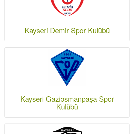
Kayseri Demir Spor Kulübü
Kayseri Gaziosmanpaşa Spor
Kulübü