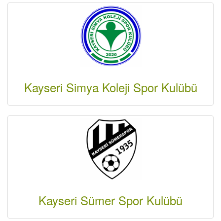
Kayseri Simya Koleji Spor Kulübü
Kayseri Sümer Spor Kulübü