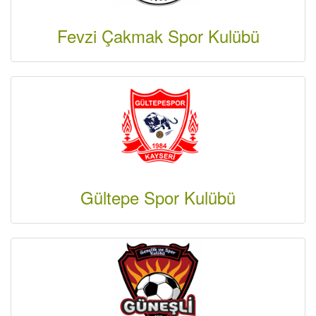
Fevzi Çakmak Spor Kulübü
Gültepe Spor Kulübü