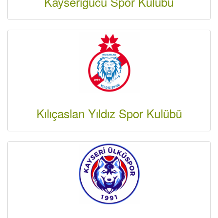
Kayserigücü Spor Kulübü
Kılıçaslan Yıldız Spor Kulübü