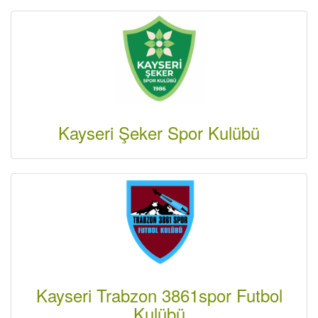
Kayseri Şeker Spor Kulübü
Kayseri Trabzon 3861spor Futbol
Kulübü