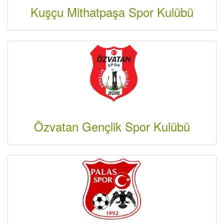
Kuşçu Mithatpaşa Spor Kulübü
Özvatan Gençlik Spor Kulübü