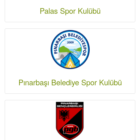
Palas Spor Kulübü
Pınarbaşı Belediye Spor Kulübü