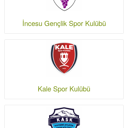
İncesu Gençlik Spor Kulübü
Kale Spor Kulübü