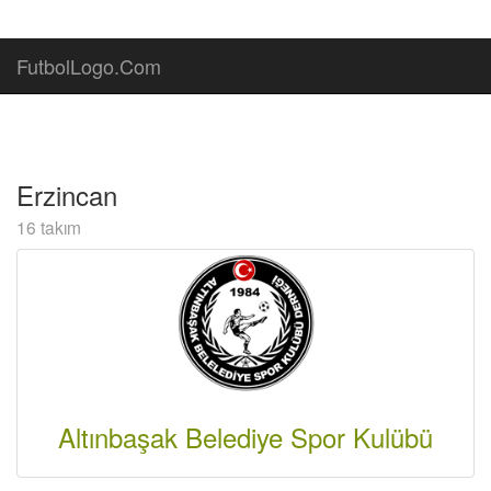
FutbolLogo.Com
Erzincan
16 takım
Altınbaşak Belediye Spor Kulübü