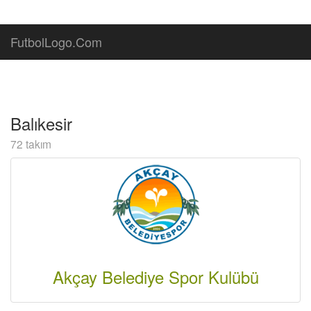
FutbolLogo.Com
Balıkesir
72 takım
Akçay Belediye Spor Kulübü