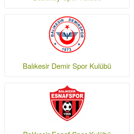
Balıkesir Demir Spor Kulübü