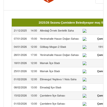
2025/26 Sezonu Çamlıdere Belediyespor maç fikst
21/12/2025
14:00
Altındağ Örnek Sentetik Saha
07/01/2026
15:00
Yenimahalle Hasan Doğan Sahası
Çamlıde
04/01/2026
12:00
Gölbaşı Mogan 2 Stadı
1910 İm
28/01/2026
17:00
Yenimahalle Hasan Doğan Sahası
Çamlıde
18/01/2026
12:00
Mamak İlçe Stadı
25/01/2026
12:00
Mamak İlçe Stadı
Çamlıde
01/02/2026
12:00
Etimesgut Yeşilova 1 Nolu Saha
08/02/2026
13:00
Elmadağ İlçe Stadı
15/02/2026
13:00
Çamlıdere İlçe Sahası
Çamlıde
01/03/2026
13:00
Çamlıdere İlçe Sahası
Çamlıde