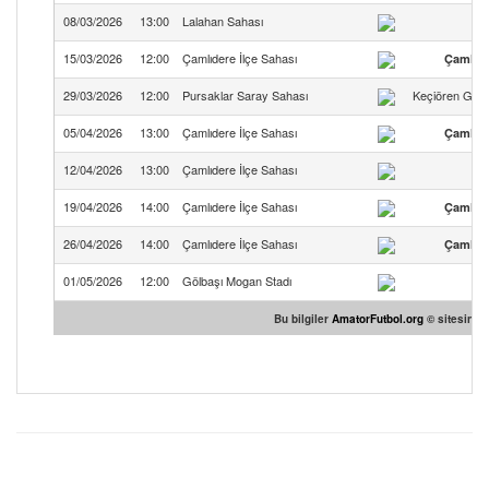
08/03/2026
13:00
Lalahan Sahası
15/03/2026
12:00
Çamlıdere İlçe Sahası
Çamlıde
29/03/2026
12:00
Pursaklar Saray Sahası
Keçiören Gazi
05/04/2026
13:00
Çamlıdere İlçe Sahası
Çamlıde
12/04/2026
13:00
Çamlıdere İlçe Sahası
19/04/2026
14:00
Çamlıdere İlçe Sahası
Çamlıde
26/04/2026
14:00
Çamlıdere İlçe Sahası
Çamlıde
01/05/2026
12:00
Gölbaşı Mogan Stadı
G
Bu bilgiler
AmatorFutbol.org
© sitesinden