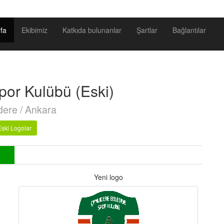
fa
Ekibimiz
Katkıda bulunanlar
Şartlar
Bağlantılar
por Kulübü (Eski)
dere / Ankara
Eski Logolar
Yeni logo