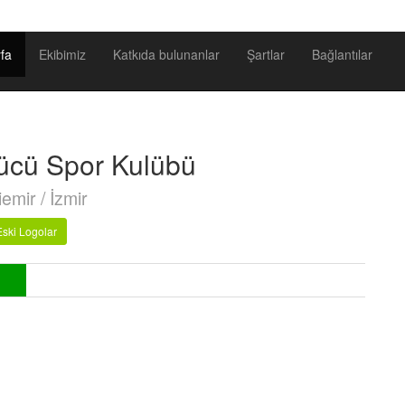
fa
Ekibimiz
Katkıda bulunanlar
Şartlar
Bağlantılar
ücü Spor Kulübü
emir / İzmir
Eski Logolar