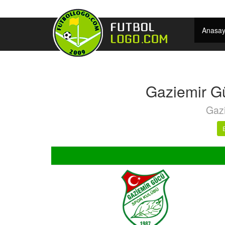
Anasay
Gaziemir G
Gazi