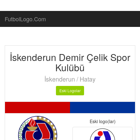
FutbolLogo.Com
İskenderun Demir Çelik Spor
Kulübü
İskenderun / Hatay
Eski Logolar
Eski logo(lar)