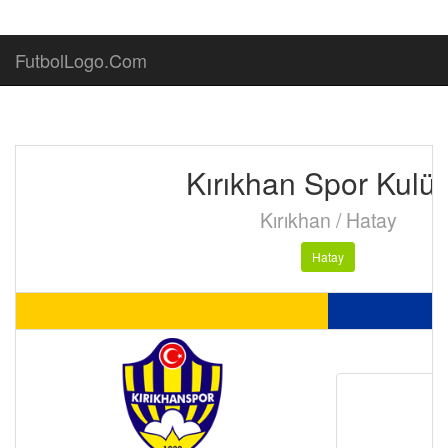
FutbolLogo.Com
Kırıkhan Spor Kulü
Kırıkhan / Hatay
Hatay