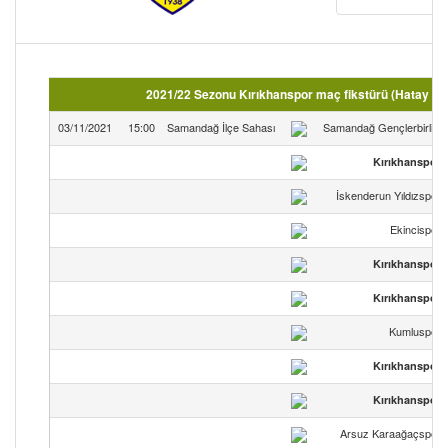
2021/22 Sezonu Kırıkhanspor maç fikstürü (Hatay S
03/11/2021
15:00
Samandağ İlçe Sahası
Samandağ Gençlerbirliği
Kırıkhanspor
İskenderun Yıldızspor
Ekincispor
Kırıkhanspor
Kırıkhanspor
Kumluspor
Kırıkhanspor
Kırıkhanspor
Arsuz Karaağaçspor