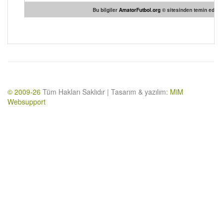
Bu bilgiler
AmatorFutbol.org
© sitesinden temin edilmi
© 2009-26
Tüm Hakları Saklıdır | Tasarım & yazılım:
MiM
Websupport