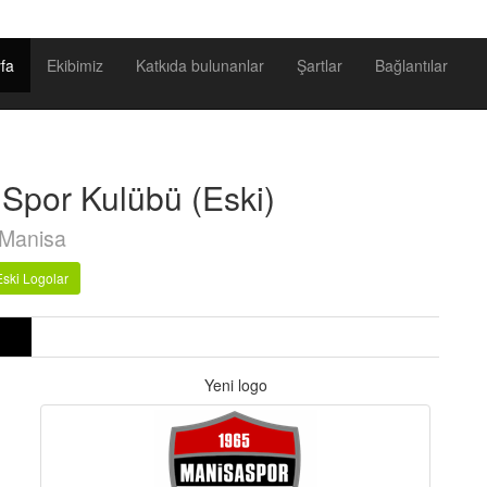
fa
Ekibimiz
Katkıda bulunanlar
Şartlar
Bağlantılar
 Spor Kulübü (Eski)
Manisa
Eski Logolar
Yeni logo