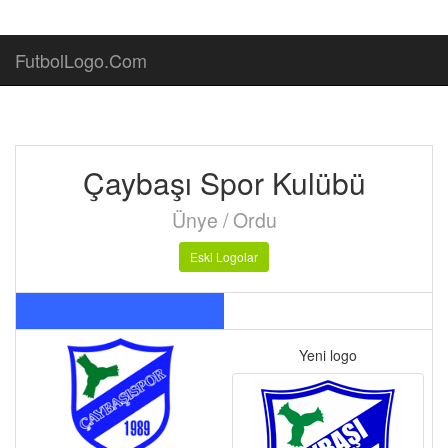
FutbolLogo.Com
Çaybaşı Spor Kulübü
Ünye / Ordu
Eski Logolar
Yeni logo