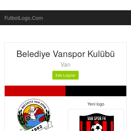
FutbolLogo.Com
Belediye Vanspor Kulübü
Van
Eski Logolar
Yeni logo