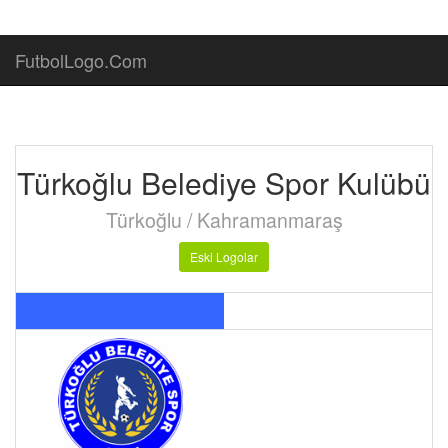
FutbolLogo.Com
Türkoğlu Belediye Spor Kulübü
Türkoğlu / Kahramanmaraş
Eski Logolar