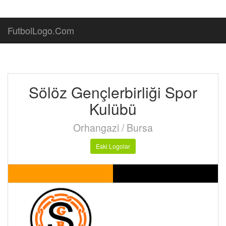
FutbolLogo.Com
Sölöz Gençlerbirliği Spor
Kulübü
Orhangazi / Bursa
Eski Logolar