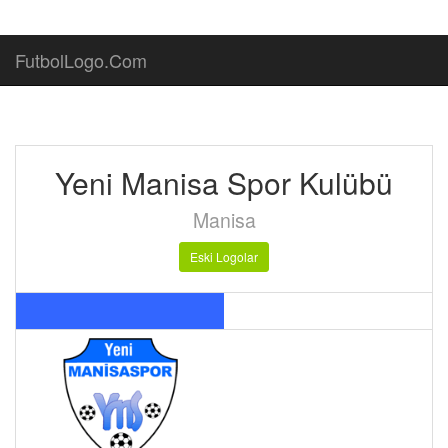
FutbolLogo.Com
Yeni Manisa Spor Kulübü
Manisa
Eski Logolar