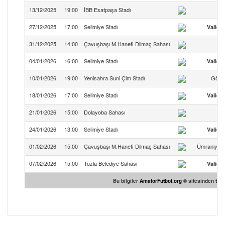
13/12/2025
19:00
İBB Esatpaşa Stadı
27/12/2025
17:00
Selimiye Stadı
Valide
31/12/2025
14:00
Çavuşbaşı M.Hanefi Dilmaç Sahası
Ça
04/01/2026
16:00
Selimiye Stadı
Valide
10/01/2026
19:00
Yenisahra Suni Çim Stadı
Gözte
18/01/2026
17:00
Selimiye Stadı
Valide
21/01/2026
15:00
Dolayoba Sahası
D
24/01/2026
13:00
Selimiye Stadı
Valide
01/02/2026
15:00
Çavuşbaşı M.Hanefi Dilmaç Sahası
Ümraniye İn
07/02/2026
15:00
Tuzla Belediye Sahası
Valide
Bu bilgiler
AmatorFutbol.org
© sitesinden temi