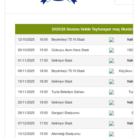
2025/26 Sezonu Valide Tayfunspor maç fikstürü ( 
12/10/2025
16:00
Beylerbeyi 75.Yıl Stadı
Valide
26/10/2025
15:00
Gülsuyu Asım Kara Stadı
1923 E
01/11/2025
17:00
Selimiye Stadı
Valide
09/11/2025
18:00
Beylerbeyi 75.Yıl Stadı
Küçüksu Ra
15/11/2025
18:30
Selimiye Stadı
Valide
19/11/2025
15:00
Tuzla Belediye Sahası
Tuzla
23/11/2025
19:00
Selimiye Stadı
Valide
29/11/2025
15:00
Sarıgazi Stadyumu
San
07/12/2025
17:00
Selimiye Stadı
Valide
10/12/2025
15:00
Alemdağ Stadyumu
T