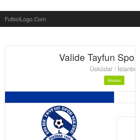
FutbolLogo.Com
Valide Tayfun Spor
Üsküdar / İstanbul
İstanbul