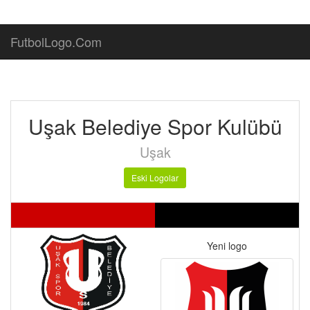
FutbolLogo.Com
Uşak Belediye Spor Kulübü
Uşak
Eski Logolar
Yeni logo