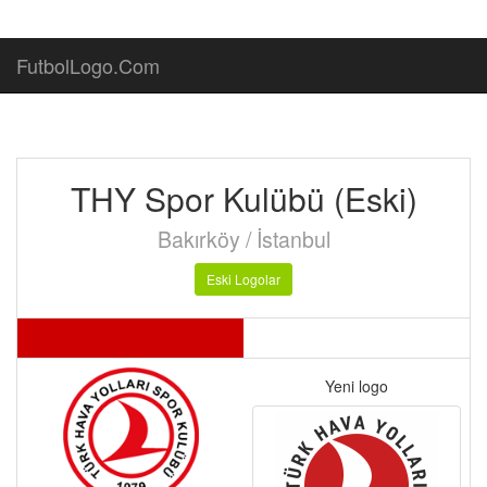
FutbolLogo.Com
THY Spor Kulübü (Eski)
Bakırköy / İstanbul
Eski Logolar
Yeni logo