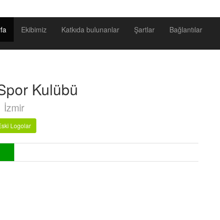
fa
Ekibimiz
Katkıda bulunanlar
Şartlar
Bağlantılar
Spor Kulübü
İzmir
Eski Logolar