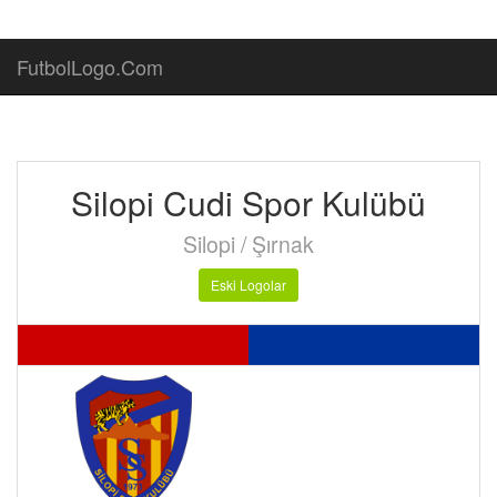
FutbolLogo.Com
Silopi Cudi Spor Kulübü
Silopi / Şırnak
Eski Logolar