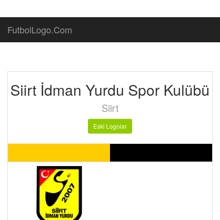
FutbolLogo.Com
Siirt İdman Yurdu Spor Kulübü
Siirt
Eski Logolar